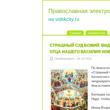
Православная электр
на volskcity.ru
Главная
Библиотека
СТРАШНЫЙ СУД БОЖИЙ. ВИД
ОТЦА НАШЕГО ВАСИЛИЯ НО
Опубликовано - 16.10.2011
По благосло
«Страшный С
богоносного
неоднократн
благословен
Батюшка ска
Надо, чтобы
Икона Второ