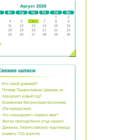
Август 2026
н
Вт
Ср
Чт
Пт
Сб
Вс
1
2
4
5
6
7
8
9
11
12
13
14
15
16
18
19
20
21
22
23
25
26
27
28
29
30
в
Свежие записи
Кто такой домовой?
Почему Православная Церковь не
празднует новый год?
Блаженная Матронушка-босоножка
(Петербургская)
Что «празднуют» первого мая?
Житие преподобного отца нашего
Даниила, Переяславского чудотворца
(память 7/20 апреля)