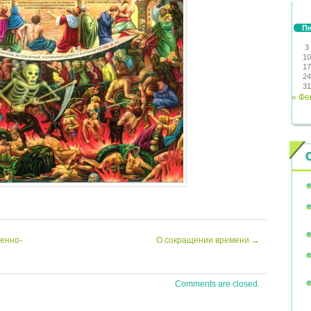
П
3
10
17
24
31
« Фе
щенно-
О сокращении времени
→
Comments are closed.