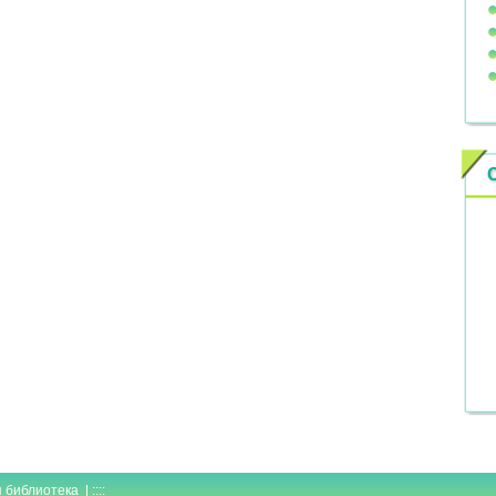
иблиотека | ::::