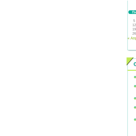
П
5
12
19
26
« Ап