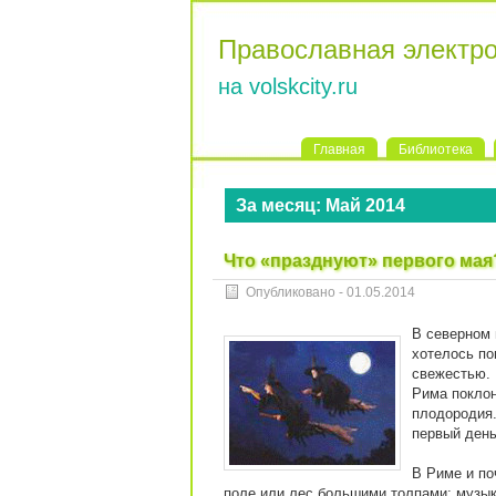
Православная электр
на volskcity.ru
Главная
Библиотека
За месяц:
Май 2014
Что «празднуют» первого мая
Опубликовано -
01.05.2014
В северном 
хотелось по
свежестью. 
Рима поклон
плодородия.
первый день
В Риме и по
поле или лес большими толпами; музы