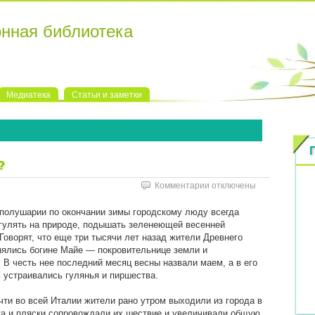
онная библиотека
Медиатека
Статьи и заметки
?
к
Комментарии
отключены
записи
Что
полушарии по окончании зимы городскому люду всегда
«празднуют»
гулять на природе, подышать зеленеющей весенней
первого
Говорят, что еще три тысячи лет назад жители Древнего
мая?
ялись богине Майе — покровительнице земли и
 В честь нее последний месяц весны назвали маем, а в его
 устраивались гулянья и пиршества.
чти во всей Италии жители рано утром выходили из города в
ка и пляски сопровождали их шествие и увеличивали общую