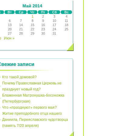
Май 2014
н
Вт
Ср
Чт
Пт
Сб
Вс
1
2
3
4
6
7
8
9
10
11
13
14
15
16
17
18
20
21
22
23
24
25
27
28
29
30
31
р
Июн »
Свежие записи
Кто такой домовой?
Почему Православная Церковь не
празднует новый год?
Блаженная Матронушка-босоножка
(Петербургская)
Что «празднуют» первого мая?
Житие преподобного отца нашего
Даниила, Переяславского чудотворца
(память 7/20 апреля)