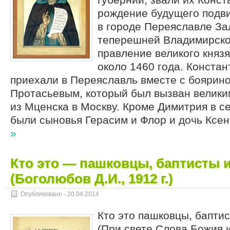
рождение будущего подв
в городе Переяславле За
теперешней Владимирской
правление великого княз
около 1460 года. Констан
приехали в Переяславль вместе с боярин
Протасьевым, который был вызван велики
из Мценска в Москву. Кроме Димитрия в с
были сыновья Герасим и Флор и дочь Ксе
»
Кто это — пашковцы, баптисты 
(Боголюбов Д.И., 1912 г.)
Опубликовано -
20.04.2014
Кто это пашковцы, баптис
(При свете Слова Божия и