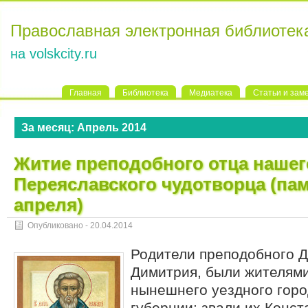
Православная электронная библиотек
на volskcity.ru
Главная
Библиотека
Медиатека
Статьи и зам
За месяц:
Апрель 2014
Житие преподобного отца нашег
Переяславского чудотворца (пам
апреля)
Опубликовано -
20.04.2014
Родители преподобного Д
Димитрия, были жителям
нынешнего уездного гор
губернии; звали их Конст