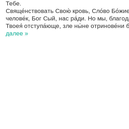
Тебе.
Свяще́нствовать Свою́ кровь, Сло́во Бо́жие
челове́к, Бог Сый, нас ра́ди. Но мы, благод
Твоея́ отступа́юще, зле ны́не отринове́ни 
далее »