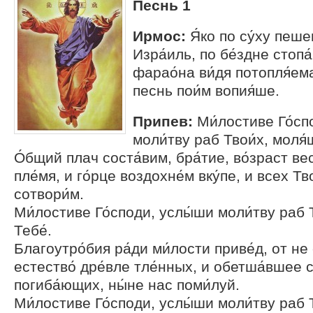
Песнь 1
Ирмос:
Я́ко по су́ху пеш
Изра́иль, по бе́здне стопа
фарао́на ви́дя потопля́ем
песнь пои́м вопия́ше.
Припев:
Ми́лостиве Го́сп
моли́тву раб Твои́х, моля́
О́бщий плач соста́вим, бра́тие, во́зраст ве
пле́мя, и го́рце воздохне́м вку́пе, и всех Т
сотвори́м.
Ми́лостиве Го́споди, услы́ши моли́тву раб 
Тебе́.
Благоутро́бия ра́ди ми́лости приве́д, от не 
естество́ дре́вле тле́нных, и обетша́вшее с
погиба́ющих, ны́не нас поми́луй.
Ми́лостиве Го́споди, услы́ши моли́тву раб 