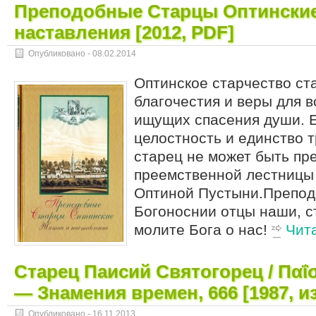
Преподобные Старцы Оптинские
наставления [2012, PDF]
Опубликовано -
08.02.2014
Оптинское старчество с
благочестия и веры для в
ищущих спасения души. 
целостность и единство 
старец не может быть пр
преемственной лестницы
Оптиной Пустыни.Препод
Богоноснии отцы наши, с
молите Бога о нас!
Чит
Старец Паисий Святогорец / Παΐσ
— Знамения времен, 666 [1987, и
Опубликовано -
16.11.2013