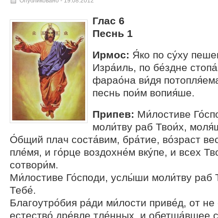
Опубликовано -
19.08.2012
Глас 6
Песнь 1
Ирмос:
Я́ко по су́ху пеш
Изра́иль, по бе́здне стопа
фарао́на ви́дя потопля́ем
песнь пои́м вопия́ше.
Припев:
Ми́лостиве Го́сп
моли́тву раб Твои́х, моля́
О́бщий плач соста́вим, бра́тие, во́зраст ве
пле́мя, и го́рце воздохне́м вку́пе, и всех Т
сотвори́м.
Ми́лостиве Го́споди, услы́ши моли́тву раб 
Тебе́.
Благоутро́бия ра́ди ми́лости приве́д, от не 
естество́ дре́вле тле́нных, и обетша́вшее с