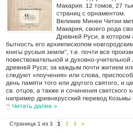
Макария. 12 томов, 27 ты
страниц с орнаментом.
Великие Минеи Четии ми
Макария, своего рода св
Древней Руси, в котором 
бытность его архиепископом новгородским
книгы рускыя земли”, т.е. почти все произ
повествовательной и духовно-учительной
древней Руси; за каждым почти житием ил
следуют «поучения» или слова, приспособ
день памяти того или другого святого, и 
св. отцов, а также и сочинения светского 
например древнерусский перевод Козьмы 
Читать далее »
Страница 1 из 3
1
2
3
»