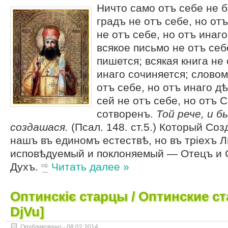
Ничто само отъ себе не б
градъ не отъ себе, но отъ
не отъ себе, но отъ инаго
всякое письмо не отъ себ
пишется; всякая книга не 
инаго сочиняется; словом
отъ себе, но отъ инаго дѣ
сей не отъ себе, но отъ 
сотворенъ.
Той рече, и б
создашася.
(Псал. 148. ст.5.) Который Соз
нашъ въ единомъ естествѣ, но въ тріехъ 
исповѣдуемый и поклоняемый — Отецъ и 
Духъ.
Читать далее »
Оптинскіє старцы / Оптинские ст
DjVu]
Опубликовано -
08.02.2014