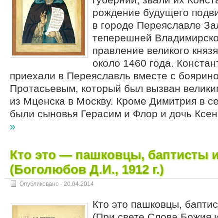
рождение будущего подв
в городе Переяславле За
теперешней Владимирской
правление великого княз
около 1460 года. Констан
приехали в Переяславль вместе с боярин
Протасьевым, который был вызван велики
из Мценска в Москву. Кроме Димитрия в с
были сыновья Герасим и Флор и дочь Ксе
»
Кто это — пашковцы, баптисты 
(Боголюбов Д.И., 1912 г.)
Опубликовано -
20.04.2014
Кто это пашковцы, баптис
(При свете Слова Божия и