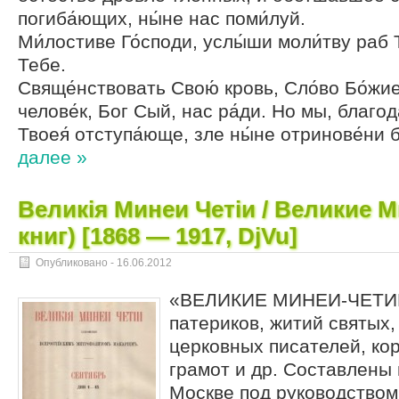
погиба́ющих, ны́не нас поми́луй.
Ми́лостиве Го́споди, услы́ши моли́тву раб 
Тебе.
Свяще́нствовать Свою́ кровь, Сло́во Бо́жие
челове́к, Бог Сый, нас ра́ди. Но мы, благод
Твоея́ отступа́юще, зле ны́не отринове́ни 
далее »
Великiя Минеи Четiи / Великие М
книг) [1868 — 1917, DjVu]
Опубликовано -
16.06.2012
«ВЕЛИКИЕ МИНЕИ-ЧЕТИИ
патериков, житий святых,
церковных писателей, кор
грамот и др. Составлены в 
Москве под руководством