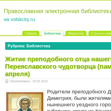
Православная электронная библиотек
на volskcity.ru
Главная
Библиотека
Медиатека
Статьи и зам
Рубрика:
Библиотека
Житие преподобного отца нашег
Переяславского чудотворца (пам
апреля)
Опубликовано -
20.04.2014
Родители преподобного Д
Димитрия, были жителям
нынешнего уездного гор
губернии; звали их Конст