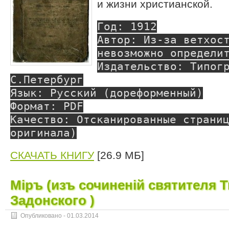
и жизни христианской.
Год: 1912
Автор: Из-за ветхос
невозможно определи
Издательство: Типог
С.Петербург
Язык: Русский (дореформенный)
Формат: PDF
Качество: Отсканированные страни
оригинала)
СКАЧАТЬ КНИГУ
[26.9 МБ]
Мiръ (изъ сочиненій святителя 
Задонского )
Опубликовано -
01.03.2014