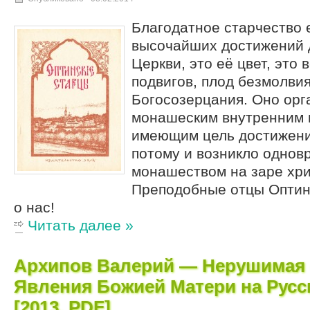
Благодатное старчество 
высочайших достижений 
Церкви, это её цвет, это
подвигов, плод безмолвия
Богосозерцания. Оно орг
монашеским внутренним 
имеющим цель достижения
потому и возникло однов
монашеством на заре хри
Преподобные отцы Оптин
о нас!
Читать далее »
Архипов Валерий — Нерушимая 
Явления Божией Матери на Русс
[2013, PDF]