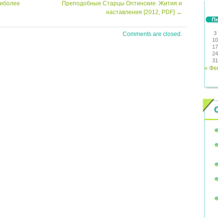
аиболее
Преподобные Старцы Оптинские. Жития и
наставления [2012, PDF]
→
П
3
Comments are closed.
10
17
24
31
« Фе