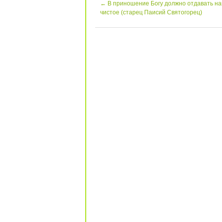
←
В приношение Богу должно отдавать н
чистое (старец Паисий Святогорец)