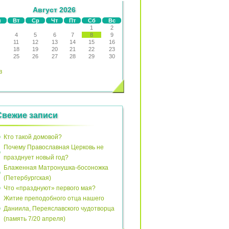
Август 2026
н
Вт
Ср
Чт
Пт
Сб
Вс
1
2
4
5
6
7
8
9
11
12
13
14
15
16
18
19
20
21
22
23
25
26
27
28
29
30
в
Свежие записи
Кто такой домовой?
Почему Православная Церковь не
празднует новый год?
Блаженная Матронушка-босоножка
(Петербургская)
Что «празднуют» первого мая?
Житие преподобного отца нашего
Даниила, Переяславского чудотворца
(память 7/20 апреля)