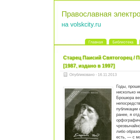
Православная электр
на volskcity.ru
Главная
Библиотека
Старец Паисий Святогорец / Π
[1987, издано в 1997]
Опубликовано - 16.11.2013
Годы, проше
нисколько н
Брошюра вес
непосредств
публикации 
ранее, я от
орфографиче
чрезвычайно
либо образо
есть, — с м