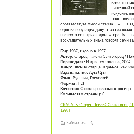
известны мо
лишенный ош
искусительн
текст, измен
соответствует мысли старца… «» На за
один из верующих депутатов греческог
паспорта со штрих-кодом. «Горе!!!» — н
восклицательных знака говорят сами з
Год:
1987, издано в 1997
Автор:
Старец Паисий Святогорец / Παΐσ
Переводчик:
Изд-во «Аладень», 2004
Жанр:
Письмо старца изданное, как бр
Издательство:
Άγιο Όρος
Язык:
Русский, Греческий
Формат:
PDF
Качество:
Отсканированные страницы
Количество страниц:
6
СКАЧАТЬ Старец Паисий Святогорец / Πα
1997]
Библиотека