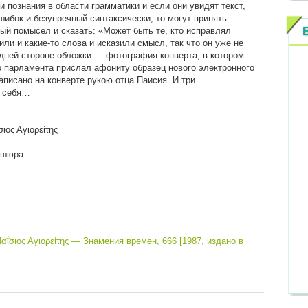
и познания в области грамматики и если они увидят текст,
ибок и безупречный синтаксически, то могут принять
ый помысел и сказать: «Может быть те, кто исправлял
или и какие-то слова и исказили смысл, так что он уже не
дней стороне обложки — фотография конверта, в котором
о парламента прислал афониту образец нового электронного
аписано на конверте рукою отца Паисия. И три
а себя…
ιος Αγιορείτης
ошюра
ΐσιος Αγιορείτης — Знамения времен, 666 [1987, издано в