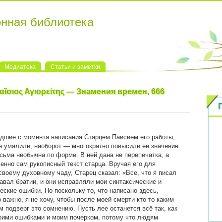
онная библиотека
Медиатека
Статьи и заметки
αΐσιος Αγιορείτης — Знамения времен, 666
дшие с момента написания Старцем Паисием его работы,
е умалили, наоборот — многократно повысили ее значение.
ьма необычна по форме. В ней дана не перепечатка, а
енно сам рукописный текст старца. Вручая его для
своему духовному чаду, Старец сказал: «Все, что я писал
давал братии, и они исправляли мои синтаксические и
ские ошибки. Но поскольку то, что написано здесь,
 важно, я не хочу, чтобы после моей смерти кто-то каким-
м подверг это сомнению. Пусть лее останется всё так, как
оими ошибками и моим почерком, потому что людям