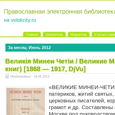
Православная электронная библиотек
на volskcity.ru
Главная
Библиотека
Медиатека
Статьи и зам
За месяц:
Июнь 2012
Великiя Минеи Четiи / Великие М
книг) [1868 — 1917, DjVu]
Опубликовано -
16.06.2012
«ВЕЛИКИЕ МИНЕИ-ЧЕТИИ
патериков, житий святых,
церковных писателей, кор
грамот и др. Составлены в 
Москве под руководством