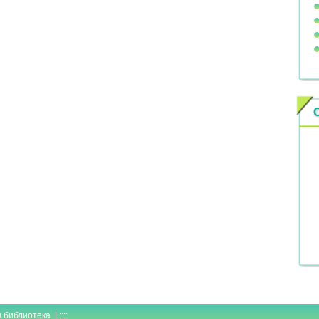
иблиотека | ::::