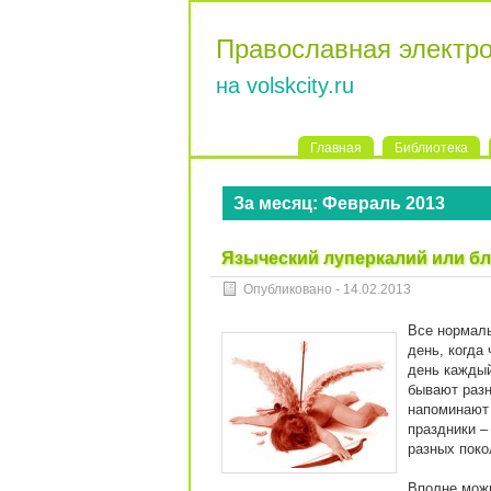
Православная электр
на volskcity.ru
Главная
Библиотека
За месяц:
Февраль 2013
Языческий луперкалий или бл
Опубликовано -
14.02.2013
Все нормаль
день, когда 
день каждый
бывают разн
напоминают 
праздники –
разных поко
Вполне можн