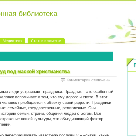
онная библиотека
Медиатека
Статьи и заметки
уд под маской христианства
к
Комментарии
отключены
записи
Языческий
ные люди устраивают праздники. Праздник – это особенный
луперкалий
человек вспоминает о том, что ему дорого и свято. В этот
или
 человек приобщается к объекту своей радости. Праздники
блуд
ые: семейные, государственные, религиозные. Они
под
историю семьи, страны, общения людей с Богом. Все
маской
 отражение нашей культуры, это объединяющий фактор
христианства
лений.
о перефразировать известную пословицу – «скажи, какие