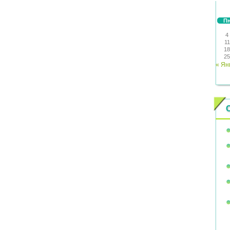
П
4
11
18
25
« Ян