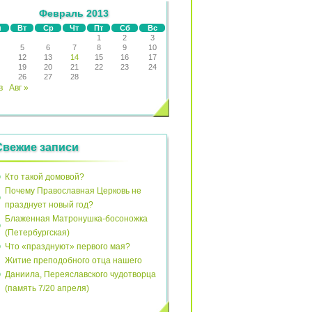
Февраль 2013
н
Вт
Ср
Чт
Пт
Сб
Вс
1
2
3
5
6
7
8
9
10
12
13
14
15
16
17
19
20
21
22
23
24
26
27
28
в
Авг »
Свежие записи
Кто такой домовой?
Почему Православная Церковь не
празднует новый год?
Блаженная Матронушка-босоножка
(Петербургская)
Что «празднуют» первого мая?
Житие преподобного отца нашего
Даниила, Переяславского чудотворца
(память 7/20 апреля)