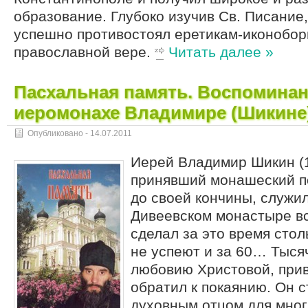
образование. Глубоко изучив Св. Писание
успешно противостоял еретикам-иконобор
православной вере.
Читать далее »
Пасхальная память. Воспоминан
иеромонахе Владимире (Шикине
Опубликовано -
14.07.2011
Иерей Владимир Шикин (
принявший монашеский п
до своей кончины, служи
Дивеевском монастыре все
сделал за это время стол
не успеют и за 60… Тыся
любовию Христовой, прив
обратил к покаянию. Он с
духовным отцом для мног