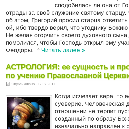
сподобилась ли она от Г
отрады за своё служение святому старцу
об этом, Григорий просил старца ответить
ой, ибо твердо верил, что угоднику Божию 
Не желая огорчить своего духовного сына,
помолился, чтобы Господь открыл ему уча
Феодоры.
Читать далее »
АСТРОЛОГИЯ: ее сущность и пр
по учению Православной Церкв
Опубликовано -
17.07.2011
Когда исчезает вера, то 
суеверие. Человеческая 
отношении не терпит пус
созданный по образу Божи
изначально направлен к 