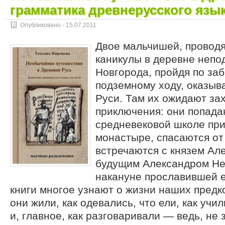
грамматика древнерусского язык
Опубликовано -
15.07.2011
Двое мальчишей, провод
каникулы в деревне непо
Новгорода, пройдя по з
подземному ходу, оказыв
Руси. Там их ожидают з
приключения: они попадаю
средневековой школе пр
монастыре, спасаются от
встречаются с князем Ал
будущим Александром Не
накануне прославившей е
книги многое узнают о жизни наших предко
они жили, как одевались, что ели, как учил
и, главное, как разговаривали — ведь, не 