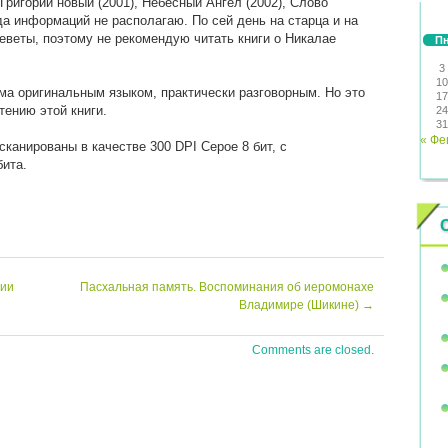
Григорий новый (2001), Небесный Ангел (2002), Слово
ода информаций не располагаю. По сей день на старца и на
еветы, поэтому не рекомендую читать книги о Никалае
П
3
10
ма оригинальным языком, практически разговорным. Но это
17
тению этой книги.
24
31
« Фе
канированы в качестве 300 DPI Серое 8 бит, с
ита.
сии
Пасхальная память. Воспоминания об иеромонахе
Владимире (Шикине)
→
Comments are closed.