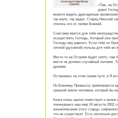
«Там, на Ос
дорог Госпо
можете видеть драгоценные проявления
так мало, так редко. Старец Николай т
отвлечь его от любви Божией.
Счастием явится для тебя непосредстве
осуществить Господь, Который уже приз
Господу ему равного. Если тебе по Про
личной (духовной) пользы для тебя во 
Место то на Острове будет свято, там 
месте не должен случайный человек. Т
думами.
Остановись на этом своем пути, и Я и
По Божиему Промыслу приближается вре
грешной земле человека, который бы не
Книга очень кратко повествует о жизни 
покинувшего наш мир 24 августа 2002 г
жизнеописания этого старца, собранног
что не существует. Есть несколько дос