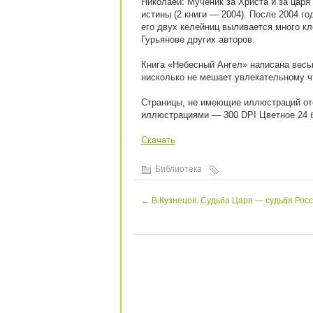
Николаей: Мученик за Христа и за царя 
истины (2 книги — 2004). После 2004 г
его двух келейниц выливается много кл
Гурьянове других авторов.
Книга «Небесный Ангел» написана весь
нисколько не мешает увлекательному ч
Страницы, не имеющие иллюстраций отс
иллюстрациями — 300 DPI Цветное 24 б
Скачать
Библиотека
←
В.Кузнецов. Судьба Царя — судьба Рос