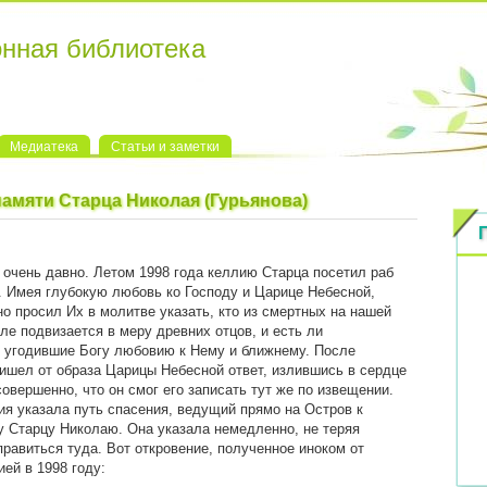
онная библиотека
Медиатека
Статьи и заметки
мяти Старца Николая (Гурьянова)
 очень давно. Летом 1998 года келлию Старца посетил раб
. Имея глубокую любовь ко Господу и Царице Небесной,
но просил Их в молитве указать, кто из смертных на нашей
ле подвизается в меру древних отцов, и есть ли
 угодившие Богу любовию к Нему и ближнему. После
ишел от образа Царицы Небесной ответ, излившись в сердце
 совершенно, что он смог его записать тут же по извещении.
я указала путь спасения, ведущий прямо на Остров к
 Старцу Николаю. Она указала немедленно, не теряя
правиться туда.
Вот откровение, полученное иноком от
ей в 1998 году: