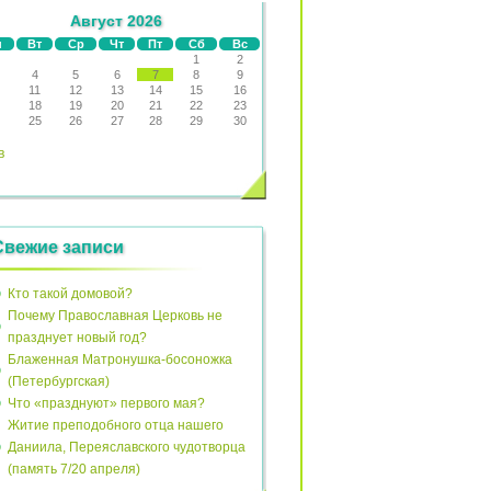
Август 2026
н
Вт
Ср
Чт
Пт
Сб
Вс
1
2
4
5
6
7
8
9
11
12
13
14
15
16
18
19
20
21
22
23
25
26
27
28
29
30
в
Свежие записи
Кто такой домовой?
Почему Православная Церковь не
празднует новый год?
Блаженная Матронушка-босоножка
(Петербургская)
Что «празднуют» первого мая?
Житие преподобного отца нашего
Даниила, Переяславского чудотворца
(память 7/20 апреля)