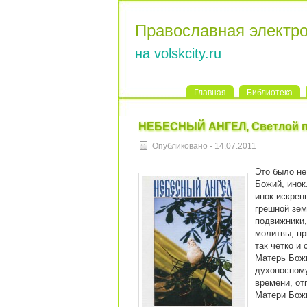
Православная электр
на volskcity.ru
Главная
Библиотека
НЕБЕСНЫЙ АНГЕЛ, Светлой па
Опубликовано - 14.07.2011
Это было не
Божий, инок
инок искрен
грешной зем
подвижники,
молитвы, пр
так четко и
Матерь Божи
духоносному
времени, от
Матери Божи