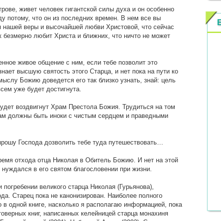
трове, живет человек гигантской силы духа и он особенно
ду потому, что он из последних времен. В нем все вы
 нашей веры и высочайшей любви Христовой, что сейчас
ак безмерно любит Христа и ближних, что ничто не может
нное живое общение с ним, если тебе позволит это
нает высшую святость этого Старца, и нет пока на пути ко
мыслу Божию доведется его так близко узнать, знай: цель
всем уже будет достигнута.
будет воздвигнут Храм Престола Божия. Трудиться на том
ам должны быть иноки с чистым сердцем и праведными
спрошу Господа дозволить тебе туда путешествовать…
мя отхода отца Николая в Обитель Божию. И нет на этой
 нуждался в его святом благословении при жизни.
и погребении великого старца Николая (Гурьянова),
ода. Старец пока не канонизирован. Наиболее полного
о в одной книге, насколько я располагаю информацией, пока
товерных книг, написанных келейницей старца монахиня