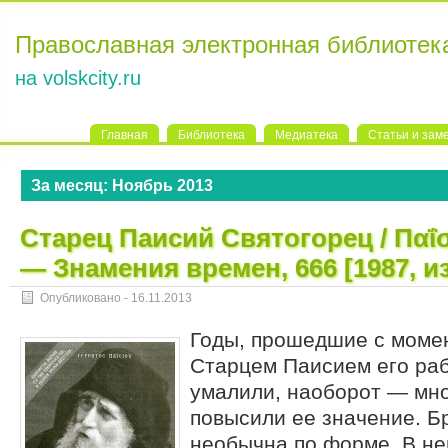
Православная электронная библиотек
на volskcity.ru
Главная
Библиотека
Медиатека
Статьи и зам
За месяц:
Ноябрь 2013
Старец Паисий Святогорец / Παΐσ
— Знамения времен, 666 [1987, и
Опубликовано -
16.11.2013
Годы, прошедшие с моме
Старцем Паисием его раб
умалили, наоборот — мн
повысили ее значение. 
необычна по форме. В не