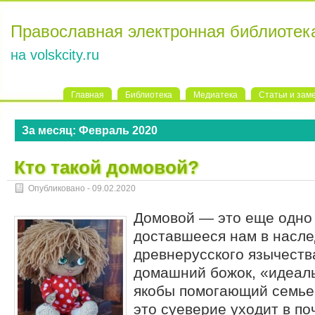
Православная электронная библиотек
на volskcity.ru
Главная
Библиотека
Медиатека
Статьи и зам
За месяц:
Февраль 2020
Кто такой домовой?
Опубликовано -
09.02.2020
Домовой — это еще одно
доставшееся нам в насле
древнерусского язычеств
домашний божок, «идеал
якобы помогающий семье
это суеверие уходит в по