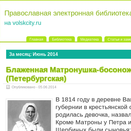
Православная электронная библиотек
на volskcity.ru
Главная
Библиотека
Медиатека
Статьи и зам
За месяц:
Июнь 2014
Блаженная Матронушка-босонож
(Петербургская)
Опубликовано -
05.06.2014
В 1814 году в деревне В
губернии в крестьянской
родилась девочка, назва
Кроме Матроны у Петра 
Щербиных были сыновья: