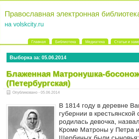
Православная электронная библиотек
на volskcity.ru
Главная
Библиотека
Медиатека
Статьи и зам
Выборка за:
05.06.2014
Блаженная Матронушка-босонож
(Петербургская)
Опубликовано -
05.06.2014
В 1814 году в деревне В
губернии в крестьянской
родилась девочка, назва
Кроме Матроны у Петра 
Щербиных были сыновья: