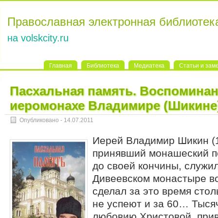
Православная электронная библиотек
на volskcity.ru
Главная
Библиотека
Медиатека
Статьи и зам
Пасхальная память. Воспоминан
иеромонахе Владимире (Шикине
Опубликовано - 14.07.2011
Иерей Владимир Шикин (
принявший монашеский п
до своей кончины, служи
Дивеевском монастыре все
сделал за это время стол
не успеют и за 60… Тыся
любовию Христовой, прив