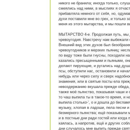
никого не бранила; иногда только, слуш
смеялись над ними, в мыслиях я отчаст
прибавляла немного от себя, но, одум
духи поставили мне во грех, и только
меня из этого мытарства, и мы пошли 
МЫТАРСТВО 4-е. Продолжая путь, мы д
чревоугодия. Навстречу нам выбежали с
Внешний вид этих духов был безобразе
чревоугодников и мерзких пьяниц: несл
по виду тоже были гнусны, походили на
казались пресыщенными и пьяными, они
делают пирующие, и ругались над душа
псы, обступили нас, остановили и начал
нибудь или через силу и сверх надобнос
знамения, или в святые посты ела преж
невоздержанию вкушала прежде обеда,
также моё пьянство, показывая чаши и с
то чаш выпила ты в такое-то время, и н
выпила столько-‘, о и дошла до беспамя
музыку, хлопая в ладоши, пела песни и
безмерного пьянства; ещё показывали м
и в постные дни ради гостей или когда 
каялась, а напротив, ещё и других собл
дни случалось мне выпить прежде свято