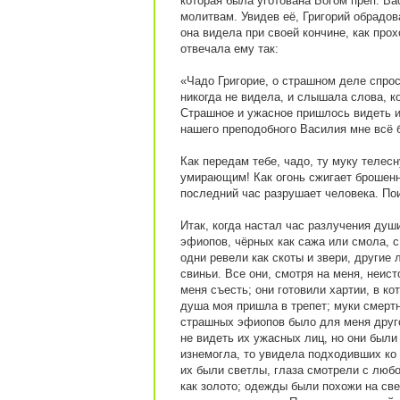
которая была уготована Богом преп. Ва
молитвам. Увидев её, Григорий обрадов
она видела при своей кончине, как пр
отвечала ему так:
«Чадо Григорие, о страшном деле спрос
никогда не видела, и слышала слова, к
Страшное и ужасное пришлось видеть и
нашего преподобного Василия мне всё 
Как передам тебе, чадо, ту муку телес
умирающим! Как огонь сжигает брошенно
последний час разрушает человека. По
Итак, когда настал час разлучения душ
эфиопов, чёрных как сажа или смола, с
одни ревели как скоты и звери, другие 
свиньи. Все они, смотря на меня, неис
меня съесть; они готовили хартии, в к
душа моя пришла в трепет; муки смертн
страшных эфиопов было для меня друго
не видеть их ужасных лиц, но они были
изнемогла, то увидела подходивших ко
их были светлы, глаза смотрели с любо
как золото; одежды были похожи на све