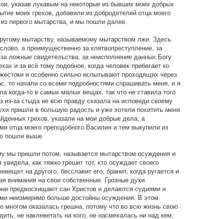
мои, указав лукавым на некоторые из бывших моих добрых
рытие моих грехов, добавили из добродетелей отца моего
 из первого мытарства, и мы пошли далее.
угому мытарству, называемому мытарством лжи. Здесь
 слово, а преимущественно за клятвопреступление, за
 за ложные свидетельства, за неисполнение данных Богу
хах и за всё тому подобное, когда человек прибегает ко
 жестоки и особенно сильно испытывают проходящих через
ас, то начали со всеми подробностями спрашивать меня, и я
ла когда-то в самых малых вещах, так что не ставила того
раз из-за стыда не всю правду сказала на исповеди своему
духи пришли в большую радость и уже хотели похитить меня
айденных грехов, указали на мои добрые дела, а
и отца моего преподобного Василия и тем выкупили из
но пошли выше.
у мы пришли потом, называется мытарством осуждения и
я увидела, как тяжко грешит тот, кто осуждает своего
левещет на другого, бесславит его, бранит, когда ругается и
ая внимания на свои собственные. Грозные духи
 они предвосхищают сан Христов и делаются судиями и
сами неизмеримо больше достойны осуждения. В этом
во многом оказалась грешна, потому что во всю жизнь свою
дить, не наклеветать на кого, не насмехалась ни над кем,