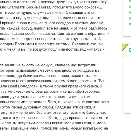
ушными мытарствами и лукавые духи начнут истязывать эту
я по благодати Божией богат, потому что много сокровищ
тот мешочек душе, служившей мне». Сказавши это он
одились в недоумении и, поднявши плачевные вопли, тоже
й пришёл снова и принёс много сосудов с чистым маслом,
гим каждый сосуд, вылил всё на меня, и от меня разлилось
илась и стала особенно светла. Святой же опять обратился к
одие мои, когда вы совершите всё, что нужно для этой
осподом Богом дом и поселите её там». Сказавши это, он
ли меня, и мы по воздуху пошли на восток, поднимаясь к
т земли на высоту небесную, сначала нас встретили
 котором испытываются грехи празднословия. Здесь мы
витков, где были записаны все слова, какие я только
 сказано мною необдуманного и, тем более, срамного. Тут
ела моей молодости, а также случаи праздного смеха, к
тут же скверные слова, которые я когда-либо говорила,
меня духи, указывая и место и время и лиц, с кем
ими словами прогневляя Бога, и нисколько не считала того
в этом перед духовным отцом. Глядя на эти свитки, я
ому что мне нечего было им отвечать: всё, что было у них
 как это у них ничего не забыто, ведь прошло столько лет и
о и самым искусным образом испытывали они меня, и мало
нгелы, водившие меня, положили конец моему испытанию на