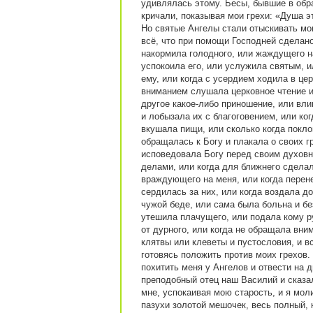
удивлялась этому. Бесы, бывшие в обр
кричали, показывая мои грехи: «Душа эт
Но святые Ангелы стали отыскивать мо
всё, что при помощи Господней сделан
накормила голодного, или жаждущего на
успокоила его, или услужила святым, и
ему, или когда с усердием ходила в це
вниманием слушала церковное чтение и 
другое какое-либо приношение, или вл
и лобызала их с благоговением, или ког
вкушала пищи, или сколько когда покло
обращалась к Богу и плакала о своих г
исповедовала Богу перед своим духовн
делами, или когда для ближнего сделал
враждующего на меня, или когда перене
сердилась за них, или когда воздала д
чужой беде, или сама была больна и бе
утешила плачущего, или подала кому р
от дурного, или когда не обращала вни
клятвы или клеветы и пустословия, и 
готовясь положить против моих грехов.
похитить меня у Ангелов и отвести на 
преподобный отец наш Василий и сказа
мне, успокаивая мою старость, и я моли
пазухи золотой мешочек, весь полный, 