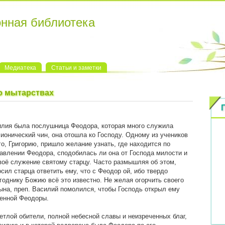
онная библиотека
Медиатека
Статьи и заметки
о мытарствах
илия была послушница Феодора, которая много служила
 ионический чин, она отошла ко Господу. Одному из учеников
о, Григорию, пришло желание узнать, где находится по
авлении Феодора, сподобилась ли она от Господа милости и
воё служение святому старцу. Часто размышляя об этом,
осил старца ответить ему, что с Феодор ой, ибо твердо
угоднику Божию всё это известно. Не желая огорчить своего
ына, преп. Василий помолился, чтобы Господь открыл ему
женной Феодоры.
ветлой обители, полной небесной славы и неизреченных благ,