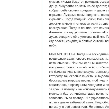
сказав: «Когда быдете проходить возд
душу, выкупайте её этим из её долгов; 
собрал себе своими трудами, и дарю э
скрылся. Лукавые бесы, видя это, нах
скрылись. Тогда угодник Божий Васили
дорогим миром и, открывая один за дру
благоухание. Тогда я поняла, что измен
Ангелам со следующими словами: «Госп
души, отведите её в уготованный мне Г
сделался невидим, а святые Ангелы взя
небу.
МЫТАРСТВО 1-е. Когда мы восходили о
воздушные духи первого мытарства, на
остановились. Нам вынесли множество с
говорила от юности моей, всё, что было
же были записаны все кощунственные д
которому так склонна юность. Я видела 
бесстыдные мирские песни, и обличали 
занималась я праздными беседами и сво
за грех, а потому и не исповедовалась 
молчала будто лишённая дара речи, пот
записано, была правда. И я удивлялась,
я сама давно забыла об этом. Подробн
по малу я всё вспомнила. Но святые А