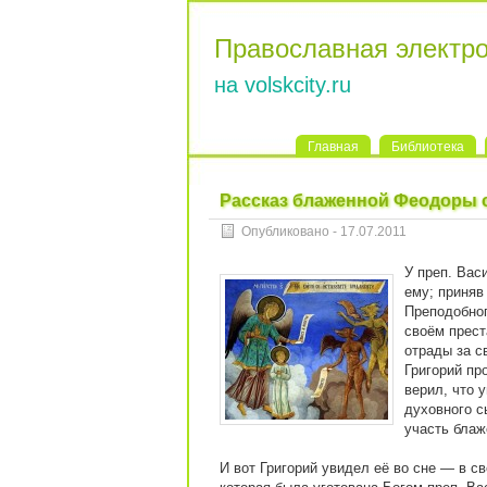
Православная электр
на volskcity.ru
Главная
Библиотека
Рассказ блаженной Феодоры 
Опубликовано - 17.07.2011
У преп. Вас
ему; приняв
Преподобног
своём прест
отрады за с
Григорий пр
верил, что 
духовного с
участь бла
И вот Григорий увидел её во сне — в с