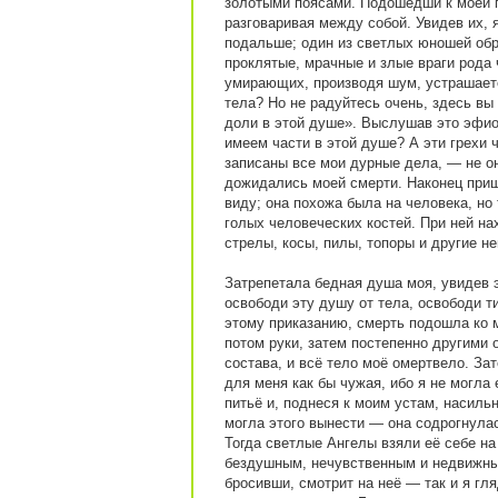
золотыми поясами. Подошедши к моей п
разговаривая между собой. Увидев их,
подальше; один из светлых юношей об
проклятые, мрачные и злые враги рода 
умирающих, производя шум, устрашает
тела? Но не радуйтесь очень, здесь вы 
доли в этой душе». Выслушав это эфио
имеем части в этой душе? А эти грехи ч
записаны все мои дурные дела, — не он
дожидались моей смерти. Наконец приш
виду; она похожа была на человека, но
голых человеческих костей. При ней на
стрелы, косы, пилы, топоры и другие н
Затрепетала бедная душа моя, увидев 
освободи эту душу от тела, освободи ти
этому приказанию, смерть подошла ко м
потом руки, затем постепенно другими 
состава, и всё тело моё омертвело. Зат
для меня как бы чужая, ибо я не могла
питьё и, поднеся к моим устам, насильн
могла этого вынести — она содрогнулас
Тогда светлые Ангелы взяли её себе на
бездушным, нечувственным и недвижным,
бросивши, смотрит на неё — так и я гля