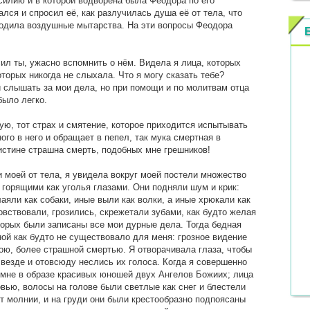
силию и в которой водворена была Феодора по его
ался и спросил её, как разлучилась душа её от тела, что
оходила воздушные мытарства. На эти вопросы Феодора
ил ты, ужасно вспомнить о нём. Видела я лица, которых
оторых никогда не слыхала. Что я могу сказать тебе?
 слышать за мои дела, но при помощи и по молитвам отца
было легко.
ную, тот страх и смятение, которое приходится испытывать
го в него и обращает в пепел, так мука смертная в
истине страшна смерть, подобных мне грешников!
и моей от тела, я увидела вокруг моей постели множество
 горящими как уголья глазами. Они подняли шум и крик:
лаяли как собаки, иные выли как волки, а иные хрюкали как
товствовали, грозились, скрежетали зубами, как будто желая
оторых были записаны все мои дурные дела. Тогда бедная
ой как будто не существовало для меня: грозное видение
ю, более страшной смертью. Я отворачивала глаза, чтобы
 везде и отовсюду неслись их голоса. Когда я совершенно
 мне в образе красивых юношей двух Ангелов Божиих; лица
вью, волосы на голове были светлые как снег и блестели
т молнии, и на груди они были крестообразно подпоясаны