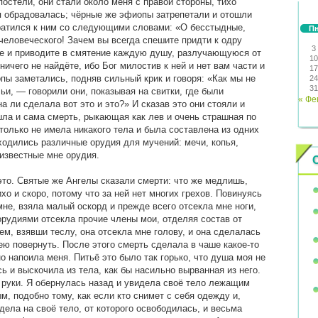
остели, они стали около меня с правой стороны, тихо
 я обрадовалась; чёрные же эфиопы затрепетали и отошли
ратился к ним со следующими словами: «О бесстыдные,
П
человеческого! Зачем вы всегда спешите придти к одру
3
е и приводите в смятение каждую душу, разлучающуюся от
10
ничего не найдёте, ибо Бог милостив к ней и нет вам части и
17
пы заметались, подняв сильный крик и говоря: «Как мы не
24
31
ьи, — говорили они, показывая на свитки, где были
« Фе
а ли сделала вот это и это?» И сказав это они стояли и
ла и сама смерть, рыкающая как лев и очень страшная по
 только не имела никакого тела и была составлена из одних
ходились различные орудия для мучений: мечи, копья,
еизвестные мне орудия.
это. Святые же Ангелы сказали смерти: что же медлишь,
хо и скоро, потому что за ней нет многих грехов. Повинуясь
не, взяла малый оскорд и прежде всего отсекла мне ноги,
орудиями отсекла прочие члены мои, отделяя состав от
ем, взявши теслу, она отсекла мне голову, и она сделалась
 ею повернуть. После этого смерть сделала в чаше какое-то
о напоила меня. Питьё это было так горько, что душа моя не
ь и выскочила из тела, как бы насильно вырванная из него.
 руки. Я обернулась назад и увидела своё тело лежащим
 подобно тому, как если кто снимет с себя одежду и,
дела на своё тело, от которого освободилась, и весьма