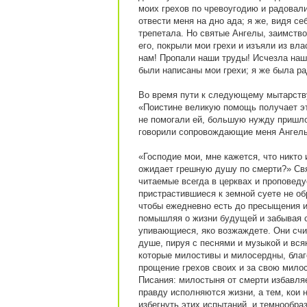
моих грехов по чревоугодию и радовали
отвести меня на дно ада; я же, видя се
трепетала. Но святые Ангелы, заимств
его, покрыли мои грехи и изъяли из вла
нам! Пропали наши труды! Исчезла наша
были написаны мои грехи; я же была ра
Во время пути к следующему мытарству
«Поистине великую помощь получает эт
не помогали ей, большую нужду пришло
говорили сопровождающие меня Ангелы,
«Господие мои, мне кажется, что никто 
ожидает грешную душу по смерти?» Св
читаемые всегда в церквах и проповед
пристрастившиеся к земной суете не об
чтобы ежедневно есть до пресыщения и
помышляя о жизни будущей и забывая с
упивающиеся, яко возжаждете. Они счи
душе, пируя с песнями и музыкой и всяк
которые милостивы и милосердны, благ
прощение грехов своих и за свою милос
Писания: милостыня от смерти избавля
правду исполняются жизни, а тем, кои 
избегнуть этих испытаний, и темнообра