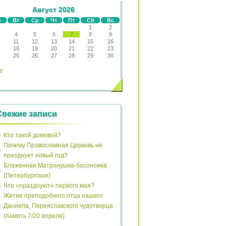
Август 2026
н
Вт
Ср
Чт
Пт
Сб
Вс
1
2
4
5
6
7
8
9
11
12
13
14
15
16
18
19
20
21
22
23
25
26
27
28
29
30
в
Свежие записи
Кто такой домовой?
Почему Православная Церковь не
празднует новый год?
Блаженная Матронушка-босоножка
(Петербургская)
Что «празднуют» первого мая?
Житие преподобного отца нашего
Даниила, Переяславского чудотворца
(память 7/20 апреля)