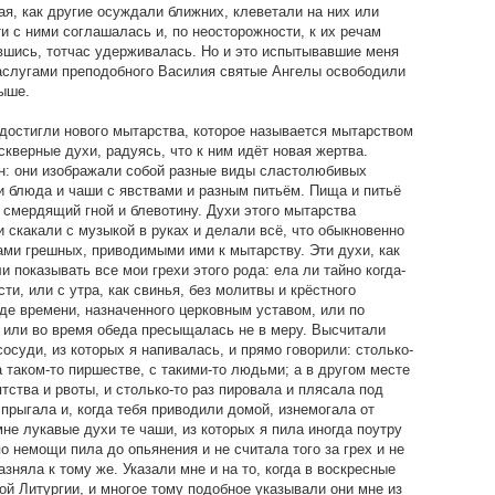
ая, как другие осуждали ближних, клеветали на них или
и с ними соглашалась и, по неосторожности, к их речам
авшись, тотчас удерживалась. Но и это испытывавшие меня
 заслугами преподобного Василия святые Ангелы освободили
выше.
остигли нового мытарства, которое называется мытарством
кверные духи, радуясь, что к ним идёт новая жертва.
н: они изображали собой разные виды сластолюбивых
и блюда и чаши с явствами и разным питьём. Пища и питьё
 смердящий гной и блевотину. Духи этого мытарства
 скакали с музыкой в руках и делали всё, что обыкновенно
ми грешных, приводимыми ими к мытарству. Эти духи, как
и показывать все мои грехи этого рода: ела ли тайно когда-
ти, или с утра, как свинья, без молитвы и крёстного
де времени, назначенного церковным уставом, или по
 или во время обеда пресыщалась не в меру. Высчитали
осуди, из которых я напивалась, и прямо говорили: столько-
а таком-то пиршестве, с такими-то людьми; а в другом месте
тства и рвоты, и столько-то раз пировала и плясала под
 прыгала и, когда тебя приводили домой, изнемогала от
не лукавые духи те чаши, из которых я пила иногда поутру
по немощи пила до опьянения и не считала того за грех и не
азняла к тому же. Указали мне и на то, когда в воскресные
й Литургии, и многое тому подобное указывали они мне из