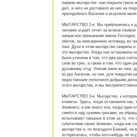
первом мытарстве: они покрыли грехи 
дел, а чего не доставало из них на пок
преподобного Василия и искупили меня
МЫТАРСТВО 2-е. Мы приблизились к др
человек отдаёт отчёт за всякое лживое
напрасное призывание имени Господня,
обетов, за неискреннюю исповедь во гре
лжи. Духи в этом мытарстве свирепы и
это мытарство. Когда они остановили н
была уличена в том, что два раза солга
себе во грех, а также в том, что один 
духовному отцу. Уличив меня во лжи, 
из рук Ангелов, но они, для покрытия н
недостающие пополнили добрыми делам
этого мытарства, и мы бесприпятствен
МЫТАРСТВО 3-е. Мытарство, к котором
клеветы. Здесь, когда остановили нас, 
ближнего, и как много зла, когда один к
смеётся над чужими грехами, не обращ
испытывают грешных в этом за то, что
губителями своих ближних, когда как 
мытарстве я, по благодати Божией, не 
остерегалась, чтобы кого-нибудь не осу