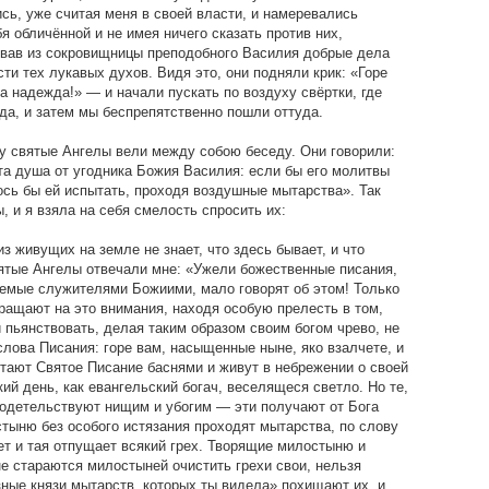
сь, уже считая меня в своей власти, и намеревались
бя обличённой и не имея ничего сказать против них,
овав из сокровищницы преподобного Василия добрые дела
сти тех лукавых духов. Видя это, они подняли крик: «Горе
 надежда!» — и начали пускать по воздуху свёртки, где
да, и затем мы беспрепятственно пошли оттуда.
 святые Ангелы вели между собою беседу. Они говорили:
а душа от угодника Божия Василия: если бы его молитвы
сь бы ей испытать, проходя воздушные мытарства». Так
 и я взяла на себя смелость спросить их:
из живущих на земле не знает, что здесь бывает, и что
ятые Ангелы отвечали мне: «Ужели божественные писания,
уемые служителями Божиими, мало говорят об этом! Только
ращают на это внимания, находя особую прелесть в том,
 пьянствовать, делая таким образом своим богом чрево, не
лова Писания: горе вам, насыщенные ныне, яко взалчете, и
тают Святое Писание баснями и живут в небрежении о своей
ий день, как евангельский богач, веселящеся светло. Но те,
одетельствуют нищим и убогим — эти получают от Бога
тыню без особого истязания проходят мытарства, по слову
ет и тая отпущает всякий грех. Творящие милостыню и
не стараются милостыней очистить грехи свои, нельзя
зные князи мытарств, которых ты видела» похищают их, и