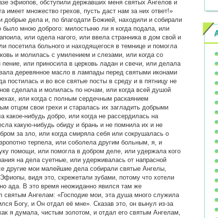
азе эфиопов, обступили державших меня святых Ангелов и
а имеет множество грехов, пусть даст нам за них ответ!»
и добрые дела и, по благодати Божией, находили и собирали
о было мною доброго: милостыню ли я когда подала, или
поила, или одела нагого, или ввела странника в дом свой и
ли посетила больного и находящегося в темнице и помогла
рковь и молилась с умилением и слезами, или когда со
пение, или приносила в церковь ладан и свечи, или делала
ивала деревянное масло в лампады перед святыми иконами
да постилась и во все святые посты в среду и в пятницу не
нов сделала и молилась по ночам, или когда всей душой
рехах, или когда с полным сердечным раскаянием
ым отцом свои грехи и старалась их загладить добрыми
а какое-нибудь добро, или когда не рассердилась на
сла какую-нибудь обиду и брань и не помнила их и не
обром за зло, или когда смиряла себя или сокрушалась о
зропотно терпела, или соболела другим больным, я, и
уку помощи, или помогла в добром деле, или удержала кого
мания на дела суетные, или удерживалась от напрасной
все другие мои малейшие дела собирали святые Ангелы,
 Эфиопы, видя это, скрежетали зубами, потому что хотели
дно ада. В это время неожиданно явился там же
л святым Ангелам: «Господие мои, эта душа много служила
лся Богу, и Он отдал её мне». Сказав это, он вынул из-за
как я думала, чистым золотом, и отдал его святым Ангелам,