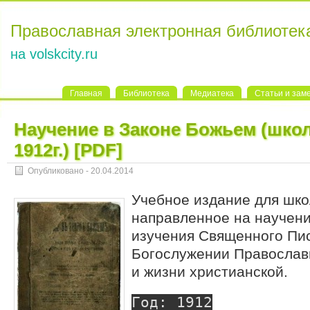
Православная электронная библиотек
на volskcity.ru
Главная
Библиотека
Медиатека
Статьи и зам
Научение в Законе Божьем (шко
1912г.) [PDF]
Опубликовано - 20.04.2014
Учебное издание для шко
направленное на научени
изучения Священного Пис
Богослужении Православн
и жизни христианской.
Год: 1912