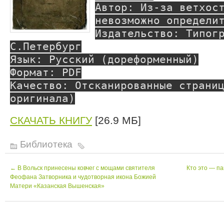
Автор: Из-за ветхос
невозможно определи
Издательство: Типог
С.Петербург
Язык: Русский (дореформенный)
Формат: PDF
Качество: Отсканированные страни
оригинала)
СКАЧАТЬ КНИГУ
[26.9 МБ]
Библиотека
←
В Вольск принесены ковчег с мощами святителя
Кто это — п
Феофана Затворника и чудотворная икона Божией
Матери «Казанская Вышенская»