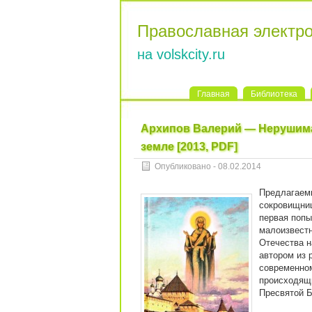
Православная электр
на volskcity.ru
Главная
Библиотека
Архипов Валерий — Нерушима
земле [2013, PDF]
Опубликовано - 08.02.2014
Предлагаем
сокровищниц
первая попы
малоизвестн
Отечества н
автором из 
современном
происходящи
Пресвятой Б