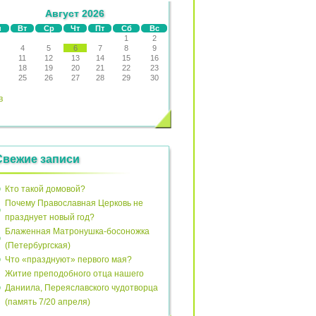
Август 2026
н
Вт
Ср
Чт
Пт
Сб
Вс
1
2
4
5
6
7
8
9
11
12
13
14
15
16
18
19
20
21
22
23
25
26
27
28
29
30
в
Свежие записи
Кто такой домовой?
Почему Православная Церковь не
празднует новый год?
Блаженная Матронушка-босоножка
(Петербургская)
Что «празднуют» первого мая?
Житие преподобного отца нашего
Даниила, Переяславского чудотворца
(память 7/20 апреля)