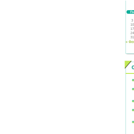
П
3
10
17
24
31
« Фе