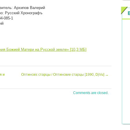
витель: Архипов Валерий
во: Русский Хронографъ
34-085-1
ий
ния Божией Матери на Русской земле» [10,3 МБ]
я и
Оптинскіє старцы / Оптинские старцы [1990, DjVu]
→
Comments are closed.