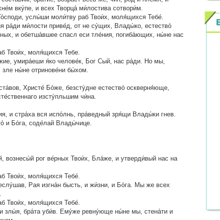
хне́м вку́пе, и всех Творца́ ми́лостива сотвори́м.
о́споди, услы́ши моли́тву раб Твои́х, моля́щихся Тебе́.
я ра́ди ми́лости приве́д, от не су́щих, Влады́ко, естество́
нных, и обетша́вшее спасл еси тле́ния, погиба́ющих, ны́не нас
аб Твои́х, моля́щихся Тебе.
ие, умира́еши я́ко челове́к, Бог Сый, нас ра́ди. Но мы,
 зле ны́не отринове́ни бы́хом.
та́вов, Христе́ Бо́же, безсту́дне естество́ оскверня́юще,
те́ственнаго изсту́пльшим чи́на.
я, и стра́ха вся испо́лнь, пра́ведный зря́щи Влады́ки гнев.
о́ и Бо́га, соде́лай Влады́чице.
й, вознесы́й рог ве́рных Твои́х, Бла́же, и утверди́вый нас на
б Твои́х, моля́щихся Тебе́.
еслу́шав, Рая изгна́н бысть, и жи́зни, и Бо́га. Мы же всех
.
б Твои́х, моля́щихся Тебе́.
ти злы́я, бра́та уби́в. Ему́же ревну́юще ны́не мы, стена́ти и