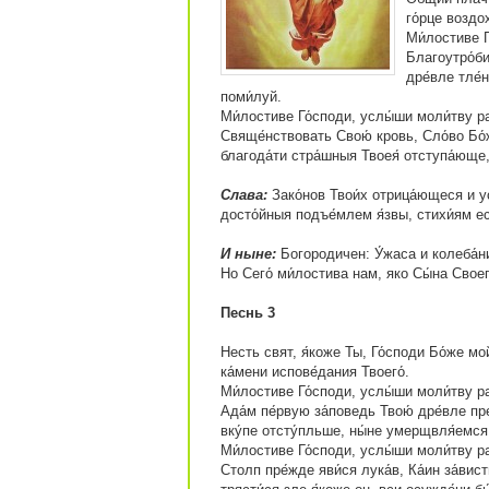
го́рце воздо
Ми́лостиве Г
Благоутро́би
дре́вле тле́
поми́луй.
Ми́лостиве Го́споди, услы́ши моли́тву р
Свяще́нствовать Свою́ кровь, Сло́во Бо́ж
благода́ти стра́шныя Твоея́ отступа́юще,
Слава:
Зако́нов Твои́х отрица́ющеся и ус
досто́йныя подъе́млем я́звы, стихи́ям ес
И ныне:
Богородичен: У́жаса и колеба́ни
Но Сего́ ми́лостива нам, яко Сы́на Своег
Песнь 3
Несть свят, я́коже Ты, Го́споди Бо́же мо
ка́мени испове́дания Твоего́.
Ми́лостиве Го́споди, услы́ши моли́тву ра
Ада́м пе́рвую за́поведь Твою́ дре́вле пр
вку́пе отсту́пльше, ны́не умерщвля́емся
Ми́лостиве Го́споди, услы́ши моли́тву ра
Столп пре́жде яви́ся лука́в, Ка́ин за́вис