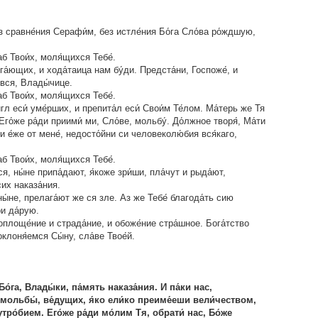
 сравне́ния Серафи́м, без истле́ния Бо́га Сло́ва ро́ждшую,
б Твои́х, моля́щихся Тебе́.
ега́ющих, и хода́таица нам бу́ди. Предста́ни, Госпоже́, и
 вся, Влады́чице.
б Твои́х, моля́щихся Тебе́.
́гл еси́ уме́рших, и препита́л еси́ Свои́м Те́лом. Ма́терь же Тя
Его́же ра́ди приими́ ми, Сло́ве, мольбу́. До́лжное творя́, Ма́ти
и е́же от мене́, недосто́йни си человеколю́бия вся́каго,
б Твои́х, моля́щихся Тебе́.
, ны́не припа́дают, я́коже зри́ши, пла́чут и рыда́ют,
их наказа́ния.
ны́не, прелага́ют же ся зле. Аз же Тебе́ благода́ть сию
ри да́рую.
воплоще́ние и страда́ние, и обоже́ние стра́шное. Бога́тство
оклоня́емся Сы́ну, сла́ве Твое́й.
о́га, Влады́ки, па́мять наказа́ния. И па́ки нас,
мольбы́, ве́дущих, я́ко ели́ко преиме́еши вели́чеством,
ро́бием. Его́же ра́ди мо́лим Тя, обрати́ нас, Бо́же