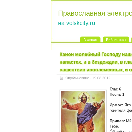
Православная электр
на volskcity.ru
Главная
Библиотека
Канон молебный Господу наше
напастех, и в бездождии, в гл
нашествие иноплеменных, и 
Опубликовано - 19.08.2012
Глас 6
Песнь 1
Ирмос:
Я́ко
гони́теля фа
Припев:
Ми́
Тебе́.
О́бщий плач 