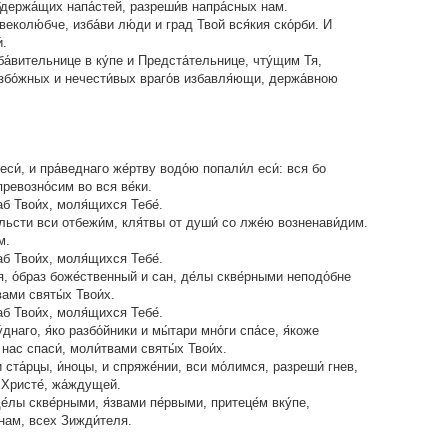
бдержа́щих напа́стей, разреши́в напра́сных нам.
веколю́бче, изба́ви лю́ди и град Твой вся́кия ско́рби. И
́.
ба́вительнице в ку́пе и Предста́тельнице, чту́щим Тя,
езбо́жных и нечести́вых враго́в избавля́ющи, держа́вною
си́, и пра́веднаго же́ртву водо́ю попали́л еси́: вся бо
 превозно́сим во вся ве́ки.
б Твои́х, моля́щихся Тебе́.
 льсти вси отбежи́м, кля́твы от души́ со лже́ю возненави́дим.
м.
б Твои́х, моля́щихся Тебе́.
я, о́браз боже́ственный и сан, де́лы скве́рными неподо́бне
вами святы́х Твои́х.
б Твои́х, моля́щихся Тебе́.
́днаго, я́ко разбо́йники и мы́тари мно́ги спа́се, я́коже
ас спаси́, моли́твами святы́х Твои́х.
ста́рцы, и́ноцы, и спряже́нии, вси мо́лимся, разреши́ гнев,
 Христе́, жа́ждущей.
е́лы скве́рными, я́звами пе́рвыми, притеце́м вку́пе,
 нам, всех Зижди́теля.