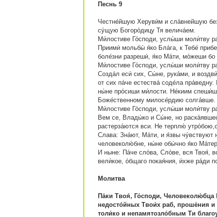
Песнь 9
Честне́йшую Херуви́м и сла́внейшую без
су́щую Богоро́дицу Тя велича́ем.
Ми́лостиве Го́споди, услы́ши моли́тву ра
Приими́ мольбы́ я́ко Бла́га, к Тебе́ приб
боле́зни разреши́, я́ко Ма́ти, мо́жеши бо
Ми́лостиве Го́споди, услы́ши моли́тву ра
Созда́л еси́ сих, Сы́не, рука́ми, и воздви
от сих па́че естества́ соде́ла пра́ведну. 
ны́не про́сиши ми́лости. Не́киим спеши́ш
Боже́ственному милосе́рдию солга́вше.
Ми́лостиве Го́споди, услы́ши моли́тву ра
Вем се, Влады́ко и Сы́не, но раска́явшеся
растерза́ются вси. Не терплю́ утро́бою,с
Слава: Зна́ют, Ма́ти, и я́звы чу́вствуют 
человеколю́бне, ны́не обы́чно я́ко Ма́те
И ныне: Па́че сло́ва, Сло́ве, вся Твоя́, 
вели́кое, о́бщаго покая́ния, и́хже ра́ди п
Молитва
Па́ки Твоя́, Го́споди, Человеколю́бца Б
недосто́йных Твои́х раб, проше́ния и 
толи́ко и непамятозло́бным Ти благоут