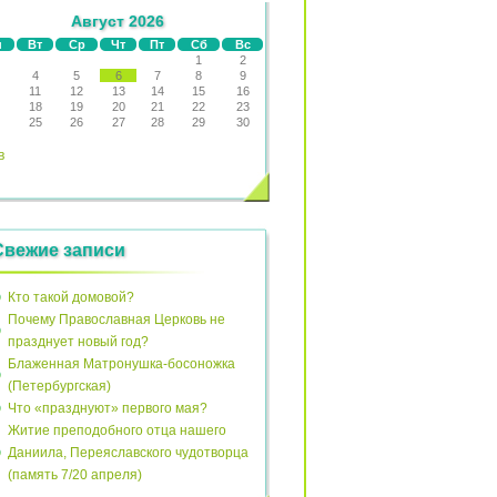
Август 2026
н
Вт
Ср
Чт
Пт
Сб
Вс
1
2
4
5
6
7
8
9
11
12
13
14
15
16
18
19
20
21
22
23
25
26
27
28
29
30
в
Свежие записи
Кто такой домовой?
Почему Православная Церковь не
празднует новый год?
Блаженная Матронушка-босоножка
(Петербургская)
Что «празднуют» первого мая?
Житие преподобного отца нашего
Даниила, Переяславского чудотворца
(память 7/20 апреля)