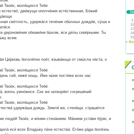
́хом.
аб Твои́х, моля́щихся Тебе.
з естество́, дви́жущи ополче́ния есте́ственная, Бо́жий
П
ща́ющи.
3
чная све́тлость, удержа́ся тече́ние обы́чных дожде́в, су́ша и
10
ати́ся.
17
же дерзнове́ния обнаже́ни бы́хом, вси де́лы скве́рными. Ты
24
31
ы́ку всем.
« Фе
а́я Це́рковь боголе́пно пое́т, взыва́ющи от смы́сла чи́ста, о
б Твои́х, моля́щихся Тебе́.
 день сей, ниже́ нощь. И́же ны́не пости́же всех нас
б Твои́х, моля́щихся Тебе́.
а́, вопль умно́жися. Сих же затворя́ет согреше́ний
о.
б Твои́х, моля́щихся Тебе́.
естества́ удержа́ша дождь. Земля́ же, стеня́щи, страши́тся
е люде́й Твои́х, и во́нми стена́нием. Ма́нием уста́ви бу́рю, и
ила́ еси́ всех Влады́ку па́че естества́. Его́же ра́ди боле́знь