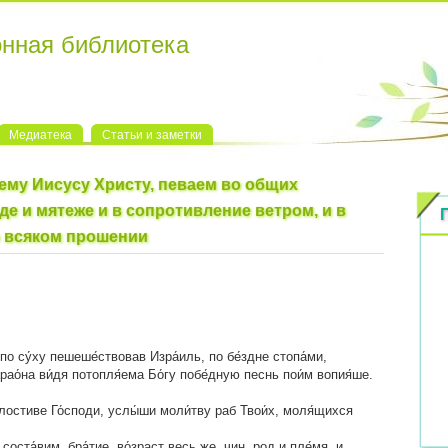
онная библиотека
Медиатека
Статьи и заметки
му Иисусу Христу, певаем во общих
аде и мятеже и в сопротивление ветром, и в
о всяком прошении
 по су́ху пешеше́ствовав Изра́иль, по бе́здне стопа́ми,
рао́на ви́дя потопля́ема Бо́гу побе́дную песнь пои́м вопия́ше.
лостиве Го́споди, услы́ши моли́тву раб Твои́х, моля́щихся
соста́вим, бра́тие, во́зраст весь же, чин, род и пле́мя, и