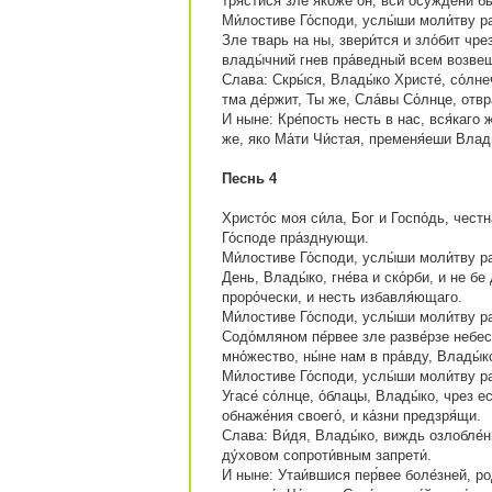
трясти́ся зле я́коже он, вси осужде́ни бы
Ми́лостиве Го́споди, услы́ши моли́тву р
Зле тварь на ны, звери́тся и зло́бит чре
влады́чний гнев пра́ведный всем возве
Слава: Скры́ся, Влады́ко Христе́, со́лне
тма де́ржит, Ты же, Сла́вы Со́лнце, отвр
И ныне: Кре́пость несть в нас, вся́каго 
же, яко Ма́ти Чи́стая, пременя́еши Влад
Песнь 4
Христо́с моя си́ла, Бог и Госпо́дь, честн
Го́споде пра́зднующи.
Ми́лостиве Го́споди, услы́ши моли́тву ра
День, Влады́ко, гне́ва и ско́рби, и не бе
проро́чески, и несть избавля́ющаго.
Ми́лостиве Го́споди, услы́ши моли́тву ра
Содо́мляном пе́рвее зле разве́рзе небес
мно́жество, ны́не нам в пра́вду, Влады́к
Ми́лостиве Го́споди, услы́ши моли́тву ра
Угасе́ со́лнце, о́блацы, Влады́ко, чрез 
обнаже́ния своего́, и ка́зни предзря́щи.
Слава: Ви́дя, Влады́ко, виждь озлобле́ни
ду́ховом сопроти́вным запрети́.
И ныне: Утаи́вшися пер́вее боле́зней, род