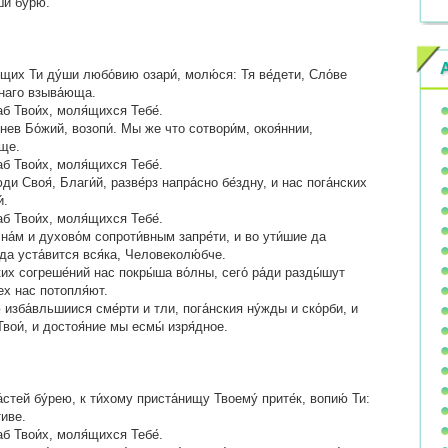
ши бу́рю.
щих Ти ду́ши любо́вию озари́, молю́ся: Тя ве́дети, Сло́ве
́внаго взыва́юща.
б Твои́х, моля́щихся Тебе́.
гнев Бо́жий, возопи́. Мы же что сотвори́м, окоя́ннии,
ище.
б Твои́х, моля́щихся Тебе́.
ди Своя́, Благи́й, разве́рз напра́сно бе́здну, и нас пога́нских
́.
б Твои́х, моля́щихся Тебе́.
на́м и духово́м сопроти́вным запре́ти, и во ути́шие да
 да уста́вится вся́ка, Человеколю́бче.
ких согреше́ний нас покры́ша во́лны, сего́ ра́ди разды́шут
ех нас потопля́ют.
 изба́вльшиися сме́рти и тли, пога́нския ну́жды и ско́рби, и
вои́, и достоя́ние мы есмы́ изря́дное.
стей бу́рею, к ти́хому приста́нищу Твоему́ прите́к, вопию́ Ти:
тиве.
б Твои́х, моля́щихся Тебе́.