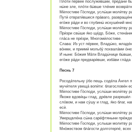
Пло́ти пе́рвее послужи́вшии, пре́дани б
ны́не зле, пло́ти бы́вше тле́ние возвра́т
Ми́лостиве Го́споди, услы́ши моли́тву ра
Пути́ отврати́вшеся пра́ваго, развраще́н
его́же ра́ди и во глубины́ искуше́ний мн
Ми́лостиве Го́споди, услы́ши моли́тву ра
При́зри свы́ше я́ко ще́др, Бо́же, стена́н
гла́са не пре́зри, Многоми́лостиве.
Слава: Из уст пе́рвее, Влады́ко, младе́нч
во́нми, и приими́ мольбу́ похвала́ми о́не
И ныне: Бо́жия Ма́ти Влады́чице бы́вши,
его́же ра́ди предвари́вши, изба́ви гла́да 
Песнь 7
Росода́тельну у́бо пещь соде́ла А́нгел 
мучи́теля увеща́ вопи́ти: благослове́н еси
Ми́лостиве Го́споди, услы́ши моли́тву ра
Я́коже вдови́цы глад, дре́вле разреши́л е
сло́вом, и нам су́шу и глад, я́ко благ, на
еси́.
Ми́лостиве Го́споди, услы́ши моли́тву ра
Умерщвле́на сы́на саре́фтяныни пре́жде 
Ми́лостиве Господи, услыши молитву р
Мно́жеством бла́гости долготерпе́, всех п