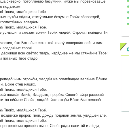
ы́ша скве́рно, потопле́нию безу́мнии, и́мже мы поревнова́вше
не подъя́хом.
б Твои́х, моля́щихся Тебе́.
ным путе́м хо́дим, отсту́пльше безу́мне Твои́х за́поведей,
огоплете́нных впада́ем.
б Твои́х, моля́щихся Тебе́.
ие услы́ши, и слеза́м во́нми Твои́х люде́й. Отроча́т пою́щих Ти
еских, я́ко Бог па́че естества́ хвалу́ соверши́л еси́, и сим
х воздая́ние творя́.
 де́ржиши всю све́тло тварь, изря́днее же мы стяжа́ние Твое́:
и пога́ных Твое́ ста́до.
преподо́бным отроко́м, халде́и же опаля́ющее веле́ние Бо́жие
́, Бо́же оте́ц на́ших.
б Твои́х, моля́щихся Тебе́.
си́ посла́в Илию́, Влады́ко, проро́ка Своего́, си́це разреши́
пита́в обы́чне Свои́х, люде́й, и́же отце́м Бо́же благослове́н
б Твои́х, моля́щихся Тебе́.
воздви́же проро́к Твой, дождь подава́й земли́, увя́дшей зле.
аб Твоих, молящихся Тебе.
регреше́ния презре́в ны́не, Своя́ гра́ды напита́й и лю́ди,