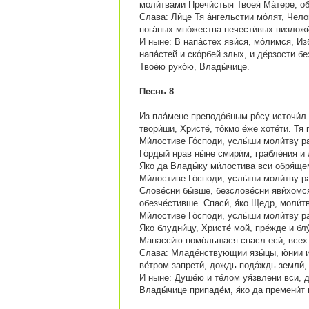
моли́твами Пречи́стыя Твоея́ Ма́тере, о
Слава: Ли́це Тя а́нгельстии мо́лят, Чело
пога́ных мно́жества нечести́вых низложи
И ныне: В напа́стех яви́ся, мо́лимся, Из
напа́стей и ско́рбей злых, и де́рзости б
Твое́ю руко́ю, Влады́чице.
Песнь 8
Из пла́мене преподо́бным ро́су источи́л е
твори́ши, Христе́, то́кмо е́же хоте́ти. Тя
Ми́лостиве Го́споди, услы́ши моли́тву ра
Го́рдый нрав ны́не смири́м, грабле́ния и
Я́ко да Влады́ку ми́лостива вси обря́ще
Ми́лостиве Го́споди, услы́ши моли́тву ра
Слове́сни бы́вше, безслове́сни яви́хомс
обезче́стивше. Спаси́, я́ко Щедр, моли́т
Ми́лостиве Го́споди, услы́ши моли́тву ра
Я́ко блудни́цу, Христе́ мой, пре́жде и блу
Манасси́ю помо́льшася спасл еси́, всех н
Слава: Младе́нствующии язы́цы, ю́нии и 
ве́тром запрети́, дождь пода́ждь земли́,
И ныне: Душе́ю и те́лом уя́звлени вси, д
Влады́чице припаде́м, я́ко да премени́т