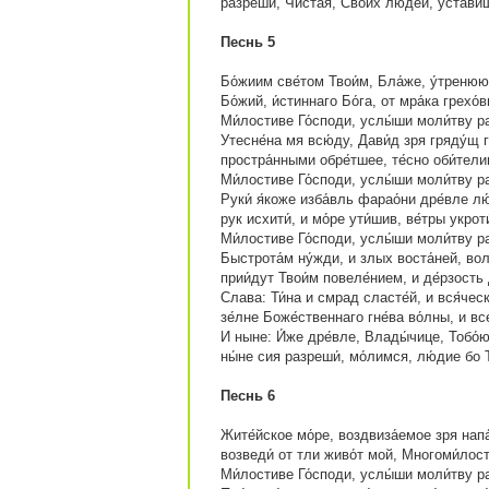
разреши́, Чи́стая, Свои́х люде́й, уста́ви
Песнь 5
Бо́жиим све́том Твои́м, Бла́же, у́тренюю
Бо́жий, и́стиннаго Бо́га, от мра́ка грехо
Ми́лостиве Го́споди, услы́ши моли́тву ра
Утесне́на мя всю́ду, Дави́д зря гряду́щ 
простра́нными обре́тшее, те́сно оби́тел
Ми́лостиве Го́споди, услы́ши моли́тву ра
Руки́ я́коже изба́вль фарао́ни дре́вле лю́
рук исхити́, и мо́ре ути́шив, ве́тры укроти
Ми́лостиве Го́споди, услы́ши моли́тву ра
Быстрота́м ну́жди, и злых воста́ней, вол
прии́дут Твои́м повеле́нием, и де́рзость
Слава: Ти́на и смрад сласте́й, и вся́чес
зе́лне Боже́ственнаго гне́ва во́лны, и вс
И ныне: И́же дре́вле, Влады́чице, Тобо́ю
ны́не сия разреши́, мо́лимся, лю́дие бо Т
Песнь 6
Жите́йское мо́ре, воздвиза́емое зря напа́
возведи́ от тли живо́т мой, Многоми́лос
Ми́лостиве Го́споди, услы́ши моли́тву ра