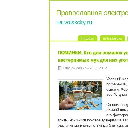
Православная электр
на volskcity.ru
Главная
Библиотека
ПОМИНКИ. Кто для поминок ус
нестерпимых мук для них уго
Опубликовано - 26.11.2012
Усопший чел
погребения,
смерти. Хор
все 40 дней
Совсем не д
обычай поми
его фотогра
тризн. Язычники по-своему верили в за
различными материальными благами, за