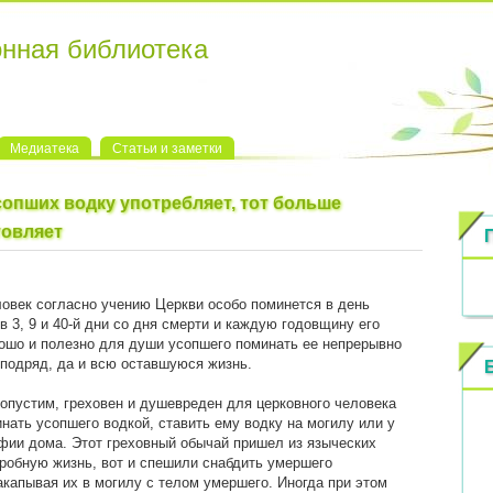
онная библиотека
Медиатека
Статьи и заметки
опших водку употребляет, тот больше
товляет
овек согласно учению Церкви особо поминется в день
 в 3, 9 и 40-й дни со дня смерти и каждую годовщину его
ошо и полезно для души усопшего поминать ее непрерывно
 подряд, да и всю оставшуюся жизнь.
опустим, греховен и душевреден для церковного человека
нать усопшего водкой, ставить ему водку на могилу или у
фии дома. Этот греховный обычай пришел из языческих
гробную жизнь, вот и спешили снабдить умершего
капывая их в могилу с телом умершего. Иногда при этом