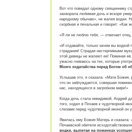
Вот что поведал одному священнику ст
захворала любимая дочь и вскоре умер
народному обычаю», не жалея водки. Н
скорбная и печальная и говорит: «Как 
«Я ли не люблю тебя, — отвечает отец,
«И отдавайте, только зачем вы водкой 
страдания! Страдая нестерпимыми мука
этой девицы не жалеют ее! Поминая её,
ужасно гневаюсь на тех, которые упот
Моего ходатайства перед Богом об о
Услышав это, я сказала: «Мати Божия, 
что он заблуждается, совершая поминки
нас, находящихся в загробном мире!»
Когда дочь стала невидимой, Андрей да
того, ходил в Почаев к чудотворной ик
слезами перед чудотворной иконой он у
Явилась ему Божия Матерь и сказала:
Почаевской обители исходотайствовал
водки, выпитая на поминках усопшег