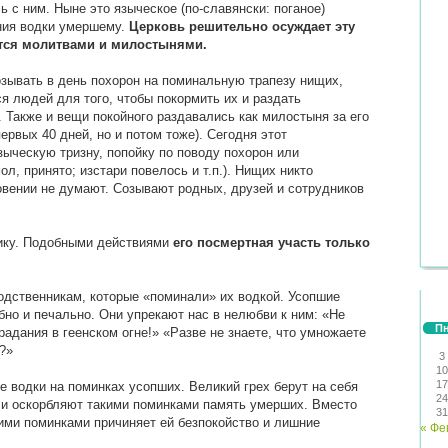
 с ним. Ныне это языческое (по-славянски: поганое)
ния водки умершему.
Церковь решительно осуждает эту
тся молитвами и милостынями.
зывать в день похорон на поминальную трапезу нищих,
я людей для того, чтобы покормить их и раздать
 Также и вещи покойного раздавались как милостыня за его
ервых 40 дней, но и потом тоже). Сегодня этот
ыческую тризну, попойку по поводу похорон или
л, принято; изстари повелось и т.п.). Нищих никто
овении не думают. Созывают родных, друзей и сотрудников
нику. Подобными действиями
его посмертная участь только
одственникам, которые «поминали» их водкой. Усопшие
рбно и печально. Они упрекают нас в нелюбви к ним: «Не
П
адания в геенском огне!» «Разве не знаете, что умножаете
?»
3
10
17
 водки на поминках усопших. Великий грех берут на себя
24
 и оскорбляют такими поминками память умерших. Вместо
31
кими поминками причиняет ей безпокойство и лишние
« Фе