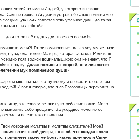
ранник Божий по имени Андрей, у которого внезапно
ла. Сильно горевал Андрей и устроил богатые поминки «по
а следующую ночь является отцу умершая дочь, да такая
же вы меня не любите!»
 — да я готов всё отдать для твоего спасения!»
поминаете меня?! Такое поминовение только усугубляет мои
ми, я увидела Божию Матерь, Которая сказала: Родители
 усердно поят водкой поминальщиков; они не знают, что Я
ребляют водку!
Делая поминки с водкой, они лишаются
блегчении мук поминаемой души!
»
разреши мне явиться к отцу моему и оповестить его о том,
 водкой! И вот я говорю, что гнев Богородицы переходит на
л клятву, что совсем оставит употребление водки. Мало
оне вымолить себе прощение. За усердное моление со
достоился во сне такого видения.
 «Твои усердные молитвы и молитвы служителей Моей
и помилование твоей дочери;
но знай, что каждая капля
о, причиняет такую же боль, какую причиняли Сыну