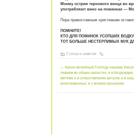
Моему острия тернового венца во вре
употребляют вино на поминках — Мои
Пора православным христианам оставит
ПОМНИТЕ!
КТО ДЛЯ ПОМИНОК УСОПШИХ ВОДКУ
ТОТ БОЛЬШЕ НЕСТЕРПИМЫХ МУК ДЛ
Статьи и заметки
←
Канон молебный Господу нашему Иисусу
певаем во общих напастех, и в бездождии, 
мятеже и в сопротивление ветром, и в на
иноплеменных, и о всяком прошении