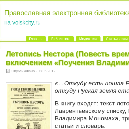
Православная электронная библиотек
на volskcity.ru
Главная
Библиотека
Медиатека
Статьи и зам
Летопись Нестора (Повесть врем
включением «Поучения Владим
Опубликовано - 08.05.2012
«…Откуду есть пошла Р
откуду Руская земля с
В книгу входят: текст ле
Лаврентьевскому списку,
Владимира Мономаха, тр
статьи и словарь.