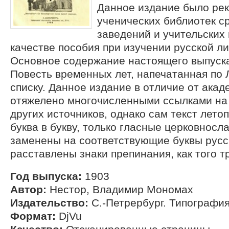
Данное издание было ре
ученических библиотек с
заведений и учительских 
качестве пособия при изучении русской л
Основное содержание настоящего выпуска
Повесть временных лет, напечатанная по
списку. Данное издание в отличие от акад
отяжелено многочисленными ссылками на
других источников, однако сам текст лето
буква в букву, только гласные церковносл
заменены на соответствующие буквы русс
расставлены знаки препинания, как того т
Год выпуска:
1903
Автор:
Нестор, Владимир Мономах
Издательство:
С.-Петрербург. Типография
Формат:
DjVu