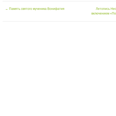
←
Память святого мученика Вонифатия
Летопись Нес
включением «П