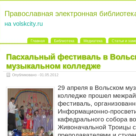
Православная электронная библиотек
на volskcity.ru
Главная
Библиотека
Медиатека
Статьи и зам
Пасхальный фестиваль в Вольс
музыкальном колледже
Опубликовано - 01.05.2012
29 апреля в Вольском му
колледже прошел межра
фестиваль, организован
Информационно-просвети
кафедрального собора во
Живоначальной Троицы с
преподавателями и студе