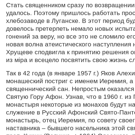
Стать священником сразу по возвращении
удалось. Поэтому пришлось работать про
хлебозаводе в Луганске. В этот период б
довелось претерпеть немало новых испыт
гонений за веру, но все это не сломило его
новая волна атеистического наступления 
Хрущеве сподвигла к принятию решения о
из мiра и всецело посвятить свою жизнь с
Так в 42 года (в январе 1957 г.) Яков Але
монашеский постриг с именем Иеремия, а 
священнический сан. Непростым оказался 
Святую Гору Афон. Узнав, что в 1960 г. из
монастыря некоторые из монахов будут н
служение в Русский Афонский Свято-Пан
монастырь, отец Иеремия, по совету свое
наставника – бывшего насельника этой св