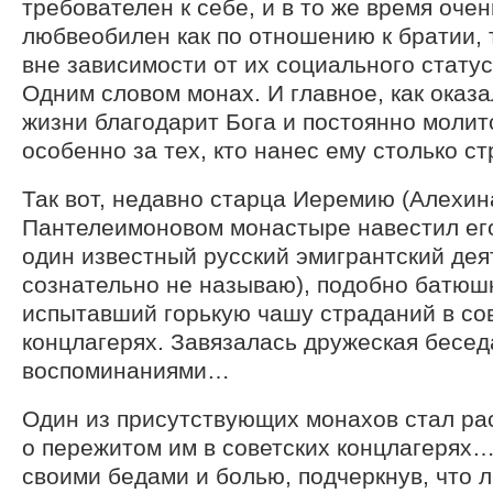
требователен к себе, и в то же время оче
любвеобилен как по отношению к братии, т
вне зависимости от их социального стату
Одним словом монах. И главное, как оказал
жизни благодарит Бога и постоянно молит
особенно за тех, кто нанес ему столько с
Так вот, недавно старца Иеремию (Алехина
Пантелеимоновом монастыре навестил его
один известный русский эмигрантский деят
сознательно не называю), подобно батюш
испытавший горькую чашу страданий в со
концлагерях. Завязалась дружеская бесед
воспоминаниями…
Один из присутствующих монахов стал ра
о пережитом им в советских концлагерях…
своими бедами и болью, подчеркнув, что 