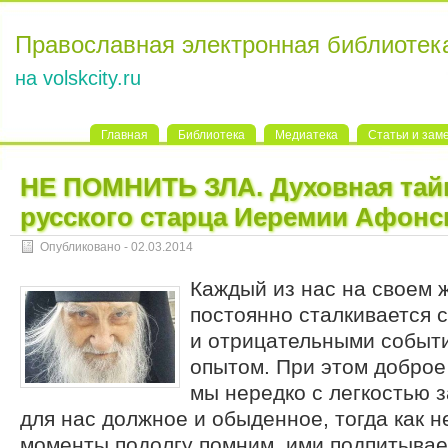
Православная электронная библиотек
на volskcity.ru
Главная
Библиотека
Медиатека
Статьи и зам
НЕ ПОМНИТЬ ЗЛА. Духовная тайн
русского старца Иеремии Афонс
Опубликовано - 02.03.2014
Каждый из нас на своем 
постоянно сталкивается 
и отрицательными событи
опытом. При этом доброе
мы нередко с легкостью з
для нас должное и обыденное, тогда как 
моменты подолгу помним, ими подпитывае