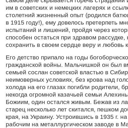
самом деле скрывается горечь страданий 
им в советских и немецких лагерях и ссыл
столетний жизненный опыт (родился батю
в 1915 году!), ему довелось претерпеть м
испытаний и лишений, пройдя через кото
способен остаться при здравом рассудке, 
сохранить в своем сердце веру и любовь 
Его детство припало на годы богоборческ
гражданской войны. Мальчишкой он был в
семьей сослан советской властью в Сибирь
неимоверных условиях, без крова над голо
холода на его глазах погибли родители, бр
некогда огромной казачьей семьи Алехины
Божиим, один остался живым. Бежав из ла
старец несколько лет скитался, пешком д
края, на Украину. Устроившись в 1935 г. н
рабочим на металлургическом заводе в Ма