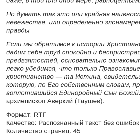
даже, в той пли иной мере, равноценным
Но думать так это или крайняя наивност
невежестве, или определенно злонамере
правды.
Если мы обратимся к истории Христианс
дадим себе труд спокойно и беспристрас
предвзятостей, основательно ознакомит
легко убедимся, что только Православи
христианство — та Истина, свидетел
которую, по Его собственным словам, п
воплотившийся Единородный Сын Божий
архиепископ Аверкий (Таушев).
Формат: RTF
Качество: Распознанный текст без ошибок
Количество страниц: 45