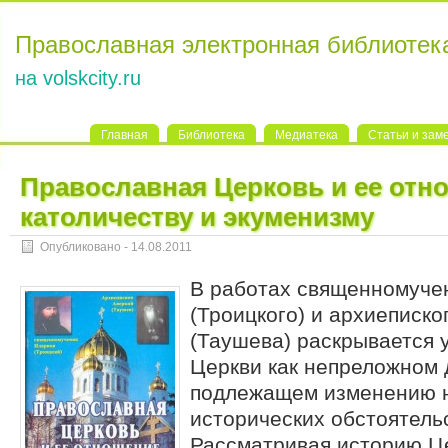
Православная электронная библиотек
на volskcity.ru
Главная
Библиотека
Медиатека
Статьи и зам
Православная Церковь и ее отн
католичеству и экуменизму
Опубликовано - 14.08.2011
В работах священномуче
(Троицкого) и архиеписко
(Таушева) раскрывается 
Церкви как непреложном 
подлежащем изменению н
исторических обстоятель
Рассматривая историю Ц