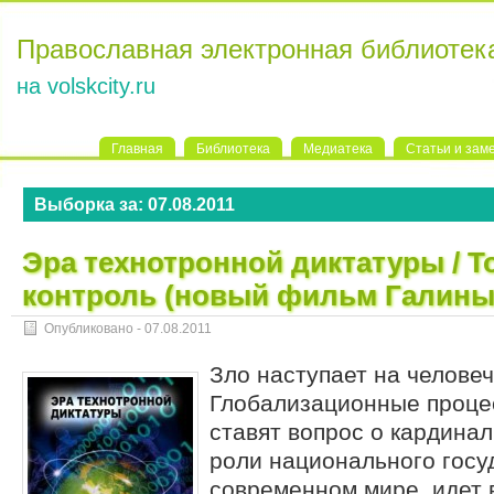
Православная электронная библиотек
на volskcity.ru
Главная
Библиотека
Медиатека
Статьи и зам
Выборка за:
07.08.2011
Эра технотронной диктатуры / 
контроль (новый фильм Галины
Опубликовано -
07.08.2011
Зло наступает на человеч
Глобализационные проце
ставят вопрос о кардина
роли национального госу
современном мире, идет 