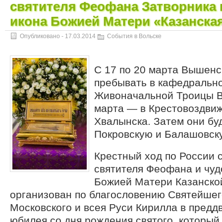
святителя Феофана Затворника 
икона Божией Матери «Казанска
Опубликовано -
17.03.2014
События в Вольске
С 17 по 20 марта Вышенс
пребывать в кафедрально
Живоначальной Троицы Во
марта — в Крестовоздви
Хвалынска. Затем они бу
Покровскую и Балашовск
Крестный ход по России 
святителя Феофана и чуд
Божией Матери Казанско
организован по благословению Святейше
Московского и всея Руси Кирилла в предд
юбилея со дня рождения святого, который 