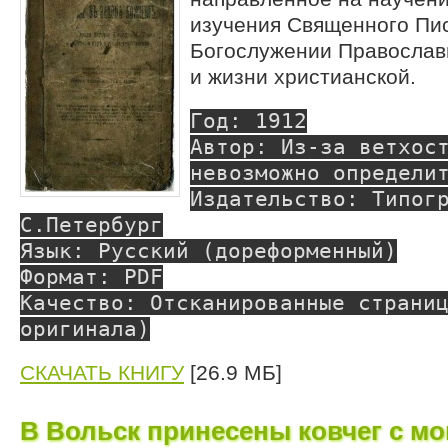
изучения Священного Пис
Богослужении Православн
и жизни христианской.
Год: 1912
Автор: Из-за ветхос
невозможно определи
Издательство: Типог
С.Петербург
Язык: Русский (дореформенный)
Формат: PDF
Качество: Отсканированные страни
оригинала)
СКАЧАТЬ КНИГУ
[26.9 МБ]
В Вольск принесены ковчег с м