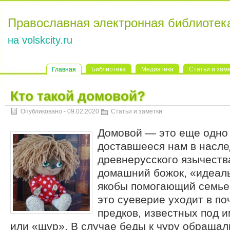
Православная электронная библиотек
на volskcity.ru
Главная
Библиотека
Медиатека
Статьи и зам
Кто такой домовой?
Опубликовано -
09.02.2020
Статьи и заметки
Домовой — это еще одно
доставшееся нам в насле
древнерусского язычеств
домашний божок, «идеал
якобы помогающий семье
это суеверие уходит в по
предков, известных под 
или «щур». В случае беды к чуру обращал