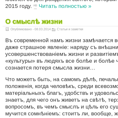
2015 году.
Читать полностью »
О смыслѣ жизни
Опубликовано -
08.03.2014
Статьи и заметки
Въ современной намъ жизни замѣчается в
даже страшное явленіе: наряду съ внѣшн
усовершенствованіемъ жизни и развитіем
«культуры» въ людяхъ все болѣе и болѣе 
сознается потеря смысла жизни…
Что можетъ быть, на самомъ дѣлѣ, печаль
положенія, когда человѣкъ, среди всевоз
матеріальныхъ благъ, удобствъ и удовольс
знаетъ, для чего онъ живетъ на свѣтѣ, те
вопросомъ, въ чемъ смыслъ и цѣль его сущ
мучится сомнѣніемъ: стоитъ ли, вообще, 