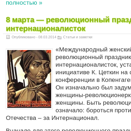
полностью »
8 марта — революционный праз
интернационалисток
Опубликовано -
08.03.2014
Статьи и заметки
«Международный женский
революционный праздник
интернационалисток, уст
инициативе К. Цеткин на
конференции в Копенгаген
Он изначально был задум
женщины-революционерки
женщины. Быть революци
означало: бороться проти
Отечества – за Интернационал.
Вначале для этого революционного празд