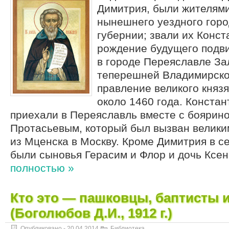
Димитрия, были жителям
нынешнего уездного гор
губернии; звали их Конст
рождение будущего подв
в городе Переяславле За
теперешней Владимирской
правление великого княз
около 1460 года. Констан
приехали в Переяславль вместе с боярин
Протасьевым, который был вызван велики
из Мценска в Москву. Кроме Димитрия в с
были сыновья Герасим и Флор и дочь Ксе
полностью »
Кто это — пашковцы, баптисты 
(Боголюбов Д.И., 1912 г.)
Опубликовано -
20.04.2014
Библиотека