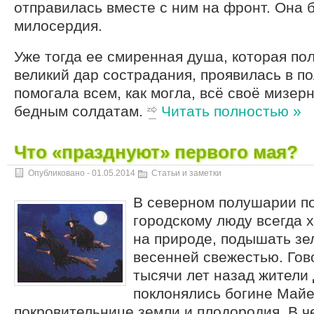
отправилась вместе с ним на фронт. Она 
милосердия.
Уже тогда ее смиренная душа, которая по
великий дар сострадания, проявилась в п
помогала всем, как могла, всё своё мизер
бедным солдатам.
Читать полностью »
Что «празднуют» первого мая?
Опубликовано -
01.05.2014
Статьи и заметки
В северном полушарии п
городскому люду всегда х
на природе, подышать з
весенней свежестью. Гово
тысячи лет назад жители
поклонялись богине Май
покровительнице земли и плодородия. В ч