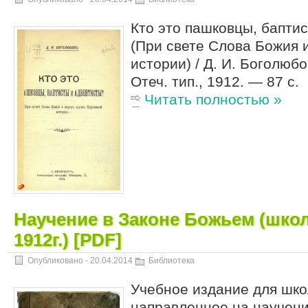
Кто это пашковцы, баптис
(При свете Слова Божия и
истории) / Д. И. Боголюбо
Отеч. тип., 1912. — 87 с.
Читать полностью »
Научение в Законе Божьем (шко
1912г.) [PDF]
Опубликовано -
20.04.2014
Библиотека
Учебное издание для шко
направленное на научени