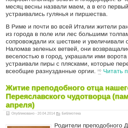
месяц весны назвали маем, а в его первы
устраивались гулянья и пиршества.
В Риме и почти во всей Италии жители ра
из города в поле или лес большими толпам
сопровождали их шествие и увеличивали 
Наломав зеленых ветвей, они возвращали
веселостью в город, украшали ими ворота
устраивали пиры с плясками, которые пер
всеобщие разнузданные оргии.
Читать 
Житие преподобного отца нашег
Переяславского чудотворца (пам
апреля)
Опубликовано -
20.04.2014
Библиотека
Родители преподобного Д