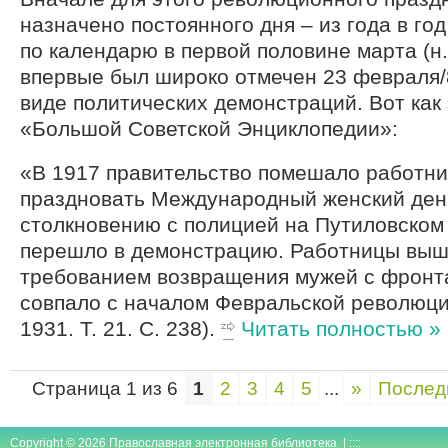
назначено постоянного дня – из года в го
по календарю в первой половине марта (н. 
впервые был широко отмечен 23 февраля/8
виде политических демонстраций. Вот как 
«Большой Советской Энциклопедии»:
«В 1917 правительство помешало работн
праздновать Международный женский день
столкновению с полицией на Путиловском 
перешло в демонстрацию. Работницы выш
требованием возвращения мужей с фронт
совпало с началом Февральской революции
1931. Т. 21. С. 238).
Читать полностью »
Страница 1 из 6
1
2
3
4
5
...
»
Послед
Copyright © 2026 Православная электронная библиотека | ::::